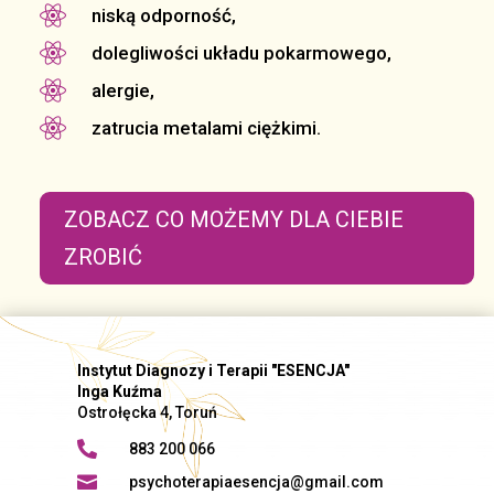

niską odporność,

dolegliwości układu pokarmowego,

alergie,

zatrucia metalami ciężkimi.
ZOBACZ CO MOŻEMY DLA CIEBIE
ZROBIĆ
Instytut Diagnozy i Terapii "ESENCJA"
Inga Kuźma
Ostrołęcka 4, Toruń

883 200 066

psychoterapiaesencja@gmail.com